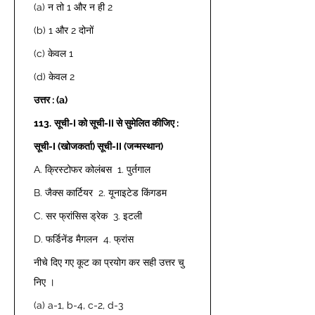
(a) न तो 1 और न ही 2 
(b) 1 और 2 दोनों 
(c) केवल 1 
(d) केवल 2 
उत्तर : (a)
113.
सूची-I को सूची-II से सुमेलित कीजिए :
सूची-I (खोजकर्ता) सूची-II (जन्मस्थान)
A. क्रिस्टोफर कोलंबस  1. पुर्तगाल 
B. जैक्स कार्टियर  2. यूनाइटेड किंगडम 
C. सर फ्रांसिस ड्रेक  3. इटली 
D. फर्डिनेंड मैगलन  4. फ्रांस 
नीचे दिए गए कूट का प्रयोग कर सही उत्तर चु
निए । 
(a) a-1, b-4, c-2, d-3 