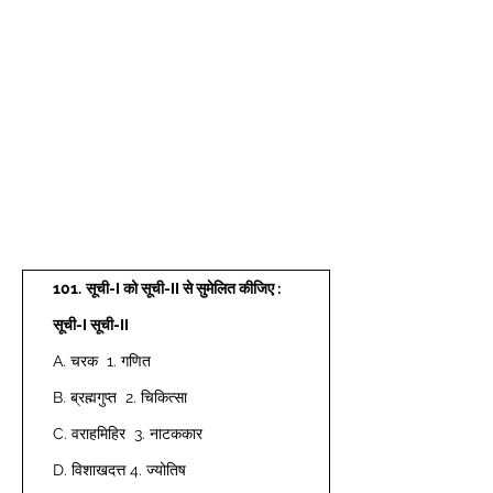
101.
सूची-I को सूची-II से सुमेलित कीजिए :
सूची-I सूची-II
A. चरक  1. गणित 
B. ब्रह्मगुप्त  2. चिकित्सा 
C. वराहमिहिर  3. नाटककार 
D. विशाखदत्त 4. ज्योतिष 