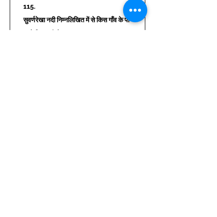
115.
सुवर्णरेखा नदी निम्नलिखित में से किस गाँव के पा
स से निकलती है ?
(a) नगरी 
(b) ओरमांझी 
(c) मंदार 
(d) हेहल 
उत्तर : (a)
116.
निम्नलिखित में से कौन-
से राष्ट्रीय उद्यान / 
वन्यजीव अभयारण्य बिहार में हैं?
1. वाल्मीकि राष्ट्रीय उद्यान 
2. दुधवा राष्ट्रीय उद्यान 
3. गजनेर वन्यजीव अभयारण्य 