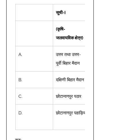
सूची-I
(कृषि-
जलवायविक क्षेत्र)
A. 
उत्तर तथा उत्तर-
1. 
पूर्वी बिहार मैदान 
B. 
दक्षिणी बिहार मैदान  
2. 
C. 
छोटानागपुर पठार  
3. 
D. 
छोटानागपुर पहाड़ियाँ
4. 
कूट:  