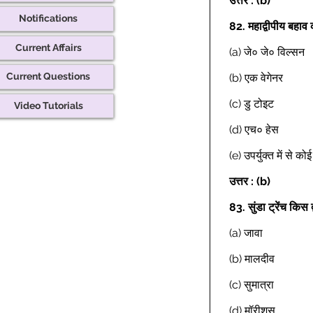
उत्तर : (b)
Notifications
82.
महाद्वीपीय बहाव
Current Affairs
(a) जे० जे० विल्सन 
Current Questions
(b) एक वेगेनर 
(c) डु टोइट 
Video Tutorials
(d) एच० हेस 
(e) उपर्युक्त में से क
उत्तर : (b)
83.
सुंडा ट्रेंच किस 
(a) जावा 
(b) मालदीव 
(c) सुमात्रा 
(d) मॉरीशस 