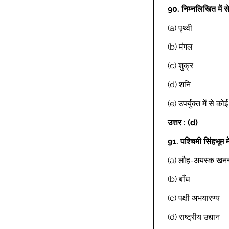
90.
निम्नलिखित में 
(a) पृथ्वी 
(b) मंगल 
(c) शुक्र 
(d) शनि 
(e) उपर्युक्त में से क
उत्तर : (d)
91.
पश्चिमी सिंहभूम म
(a) लौह-अयस्क खन
(b) बाँध 
(c) पक्षी अभयारण्य 
(d) राष्ट्रीय उद्यान 