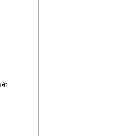
न थे?