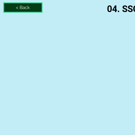
04. SS
< Back