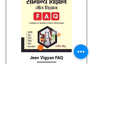
Jeev Vigyan FAQ
मूल्य
₹15.00
विवरण देखें
Contact us
Cloud7Shopee
S-
39 , Vardhaman Plaza, Nehru vihar, Delhi-110054
9868335393