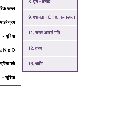
8. पृष्ठ - तनाव
ूरिक अम्ल 
9. श्यानता 10. 10. प्रत्यास्थता
 पाइरेथ्रम 
11. सरल आवर्त गति
- यूरिया 
12. तरंग
4 N 2 O 
यूरिया को 
13. ध्वनि
– यूरिया 