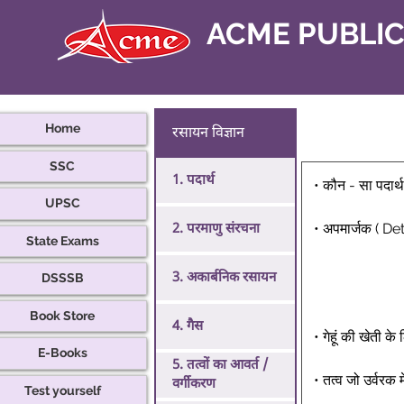
ACME PUBLI
Home
रसायन विज्ञान
SSC
1. पदार्थ
• कौन - सा पदार्थ 
UPSC
• अपमार्जक ( Det
2. परमाणु संरचना
State Exams
3. अकार्बनिक रसायन
DSSSB
Book Store
4. गैस
• गेहूं की खेती क
E-Books
5. तत्वों का आवर्त /
• तत्व जो उर्वरक मे
वर्गीकरण
Test yourself