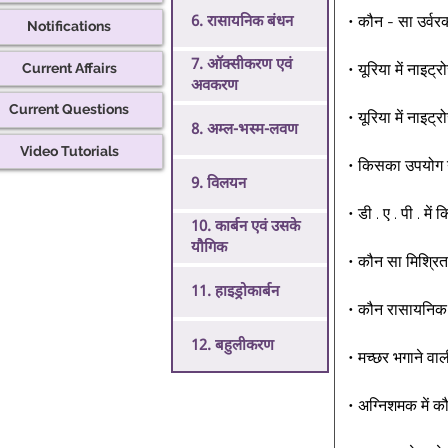
• कौन - सा उर्वरक
6. रासायनिक बंधन
Notifications
7. ऑक्सीकरण एवं
Current Affairs
• यूरिया में नाइट
अवकरण
Current Questions
• यूरिया में नाइट्
8. अम्ल-भस्म-लवण
Video Tutorials
• किसका उपयोग यूर
9. विलयन
• डी . ए . पी . म
10. कार्बन एवं उसके
यौगिक
• कौन सा मिश्रित 
11. हाइड्रोकार्बन
• कौन रासायनिक उ
12. बहुलीकरण
• मच्छर भगाने वाल
• अग्निशमक में क