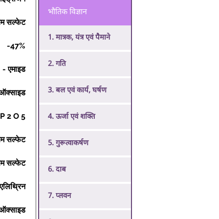
भौतिक विज्ञान
म सल्फेट 
1. मात्रक, यंत्र एवं पैमाने
-47% 
2. गति
- एमाइड 
3. बल एवं कार्य, घर्षण
इऑक्साइड 
P 2 O 5 
4. ऊर्जा एवं शक्ति
म सल्फेट 
5. गुरूत्वाकर्षण
म सल्फेट 
6. दाब
 एलिथ्रिन 
7. प्लवन
इऑक्साइड 