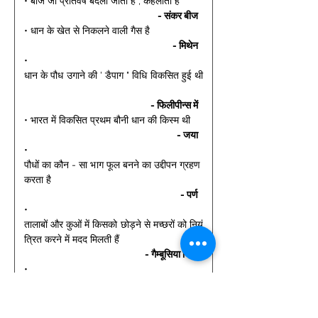
• बीज जो प्रतिवर्ष बदला जाता है , कहलाता है 
- संकर बीज 
• धान के खेत से निकलने वाली गैस है 
- मिथेन 
• 
धान के पौध उगाने की ' डैपाग " विधि विकसित हुई थी
- फिलीपीन्स में 
• भारत में विकसित प्रथम बौनी धान की किस्म थी 
- जया 
• 
पौधों का कौन - सा भाग फूल बनने का उद्दीपन ग्रहण 
करता है 
- पर्ण 
• 
तालाबों और कुओं में किसको छोड़ने से मच्छरों को नियं
त्रित करने में मदद मिलती हैं 
- गैम्बूसिया फिश 
• 
ऑक्सीजन की उपस्थिति में ग्लूकोज के कार्बन डाइऑ
क्साइड एवं जल में ऊर्जा निर्मुक्त होने के साथ पूर्ण रू
पान्तरण होने को कहते हैं 