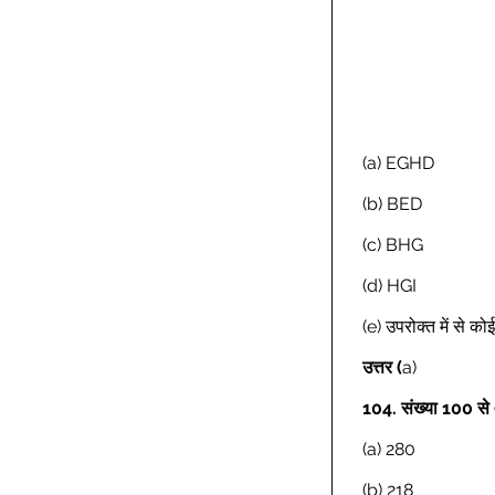
(a) EGHD 
(b) BED 
(c) BHG 
(d) HGI 
(e) उपरोक्त में से क
Previous
उत्तर
(
a) 
104.
संख्या 100 स
(a) 280 
(b) 218 