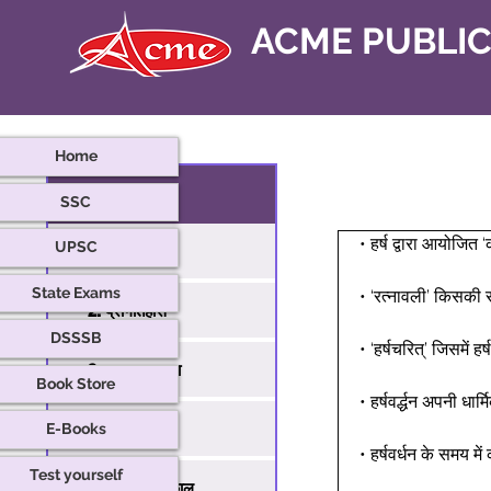
ACME PUBLI
Home
प्राचीन भारत
SSC
• हर्ष द्वारा आयोजित
UPSC
1. स्रोत
State Exams
• ‘रत्नावली’ किसकी 
2. प्रागैतिहास
DSSSB
• ‘हर्षचरित्’ जिसमें 
3. हड़प्पा सभ्यता
Book Store
• हर्षवर्द्धन अपनी ध
4. वैदिक काल
E-Books
• हर्षवर्धन के समय म
Test yourself
5. महाजनपद काल