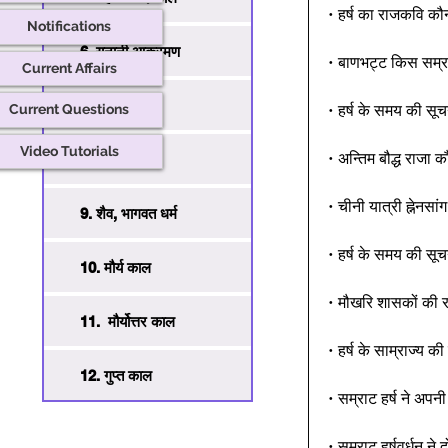
• हर्ष का राजकवि कौ
Notifications
6. यूनानी आक्रमण
• बाणभट्ट किस सम्र
Current Affairs
7. बौद्ध धर्म
• हर्ष के समय की सूचन
Current Questions
Video Tutorials
• अन्तिम बौद्ध राजा
8. जैन धर्म
• चीनी यात्री ह्नेन
9. शैव, भागवत धर्म
• हर्ष के समय की सूचन
10. मौर्य काल
• मौखरि शासकों की र
11. मौर्योत्तर काल
• हर्ष के साम्राज्य क
12. गुप्त काल
• सम्राट हर्ष ने अपन
• सम्राट हर्षवर्धन न