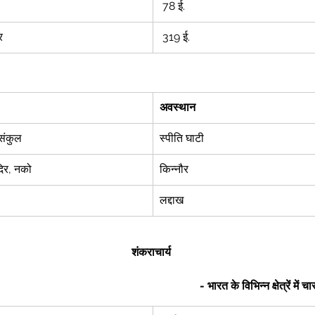
 78 ई. 
र 
 319 ई. 
अवस्थान
संकुल 
स्पीति घाटी 
दिर, नको 
किन्नौर 
लद्दाख 
शंकराचार्य
- भारत के विभिन्न क्षेत्रें में