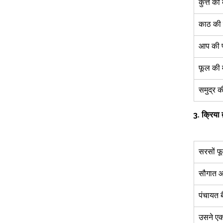
कुत्ते की 
काठ की 
आप की प
फूल की 
समुद्र क
3.
क्रिया द
सरसों फू
सौगात आ
पंचायत ब
उसने ए