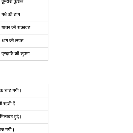
तुम्हारी कुशल  
गधे की टांग  
यात्र की थकावट  
आग की लपट  
प्रकृति की सुषमा  
मक चाट गयी।  
ी रहती है।  
 मिलावट हुई।  
ज गयी।  