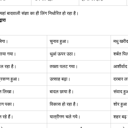
 यहां बादवाली संज्ञा का ही लिंग निर्धारित हो रहा है।  
्वारा 
ेगा।  
चुनाव हुआ।  
मधु खरीद
ाया गया।  
धुआं ऊपर उठा।  
शर्बत पि
ल रहा है।  
तख्ता पलट गया।  
आशीर्वाद
प्रसन्न हुआ।  
उत्साह बढ़ा।  
दरबार लग
त लिखा।  
बादल छाया है।  
संवाद ह
साग पका।  
विकास हो रहा है।  
शोर हुआ
रहे हैं।  
यात्रीगण चले गये।  
शहर बढ़ र