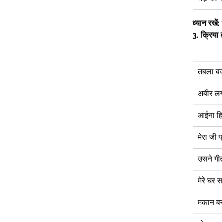
ध्यान रखें:
3.
क्रिया द
तबला बज
अबीर लग
आईना हि
मेरा जी 
उसने गी
मेरे घर 
मकान बन 