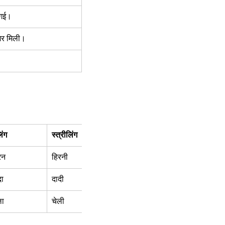
गई।  
र मिली।  
िंग 
स्त्रीलिंग 
रन  
हिरनी  
ा  
दादी  
ा  
चेली  