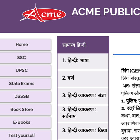
ACME PUBLI
सामान्य हिन्दी
Home
SSC
1. हिन्दी: भाषा
लिंग (G
UPSC
2. वर्ण
लिंग संस्
State Exams
 अतः संज्ञा
पुल्लिंग और
3. हिन्दी व्याकरण : संज्ञा
DSSSB
1.
पुलिग:
 
2.
स्त्रीलि
Book Store
3. हिन्दी व्याकरण :
कथा, बात
सर्वनाम
E-Books
अप्राणिवा
3. हिन्दी व्याकरण : क्रिया
बुढ़ापा, रा
Test yourself
कुछ अप्रा