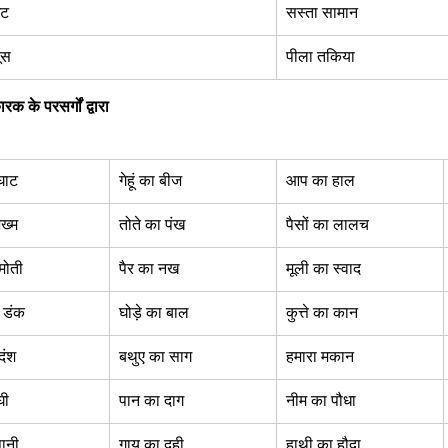
घट  
सस्ता सामान 
ूस  
पीला तकिया  
रक के परसर्गों द्वारा 
घाट 
गेहूं का बीज 
आप का हाल 
ख्म  
तोते का पंख  
पैसों का लालच 
मोती  
पैर का नख  
मूली का स्वाद 
ा डंक 
घोड़े का बाल 
कुत्ते का कान 
दंश  
बथुए का साग  
हमारा मकान  
ी  
पान का दाग  
नीम का पौधा 
ानी  
गाय का दही  
हाथी का हौदा  