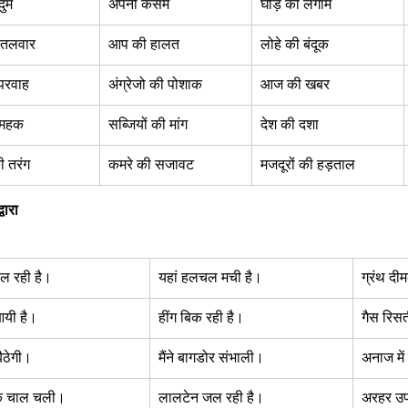
दुम  
अपनी कसम  
घोड़े की लगाम  
तलवार  
आप की हालत  
लोहे की बंदूक  
रवाह  
अंग्रेजो की पोशाक 
आज की खबर  
महक  
सब्जियों की मांग 
देश की दशा  
ी तरंग  
कमरे की सजावट 
मजदूरों की हड़ताल  
्वारा 
ल रही है।  
यहां हलचल मची है।  
ग्रंथ दी
यी है।  
हींग बिक रही है।  
गैस रिसत
ैठेगी।  
मैंने बागडोर संभाली।  
अनाज में
क चाल चली।  
लालटेन जल रही है।  
अरहर उप