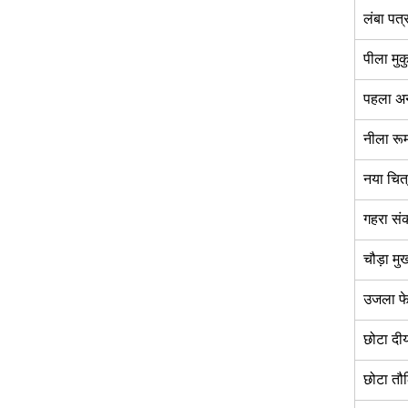
लंबा पत्
पीला मुक
पहला अन
नीला रू
नया चित्
गहरा सं
चौड़ा मुख
उजला फे
छोटा दीय
छोटा तौ