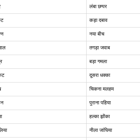
र 
लंबा छप्पर 
ुट  
कड़ा दबाव  
्न 
नया बीच 
माल 
तगड़ा जवाब  
र  
बड़ा गमला  
कट  
दूसरा धक्का  
  
चिकना मलहम 
न  
पुराना पहिया  
ा  
हल्का झोंका  
लिया  
नीला जांघिया 