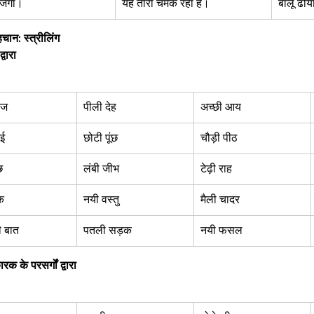
ेगा।  
यह तारा चमक रहा है।  
बालू ढोय
चान: स्त्रीलिंग
्वारा 
ीज 
पीली देह  
अच्छी आय  
ई  
छोटी पूंछ  
चौड़ी पीठ 
छ  
लंबी जीभ  
टेढ़ी राह  
  
नयी वस्तु  
मैली चादर  
 बात  
पतली सड़क  
नयी फसल  
रक के परसर्गों द्वारा 