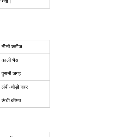
ा गया।  
नीली कमीज  
काली भैंस  
पुरानी जगह  
लंबी-चौड़ी नहर  
ऊंची कीमत  