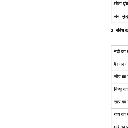
छोटा घूं
लंबा जुल
2.
संबंध का
नदी का 
पैर का ज
सीप का 
बिच्छू क
सांप का 
गाय का घ
घडे़ का प