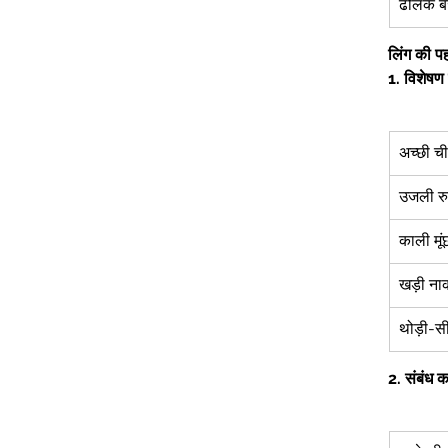
ढोलक बज
लिंग की पह
1.
विशेषण द
अच्छी च
उजली रु
काली मूं
खड़ी नाक
थोड़ी-सी
2.
संबंध का