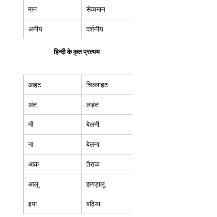
मान  
सेव्यमान  
अनीय  
दर्शनीय  
हिन्दी के कृत प्रत्यय
आहट  
चिल्लाहट  
अंत 
लड़ंत 
नी 
बेलनी 
ना  
बेलना  
आक  
तैराक  
आलू 
झगड़ालू 
इया  
बढ़िया 