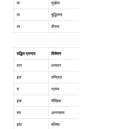
ता  
मूर्खता  
ता  
बुद्धिमत्ता 
त्व  
वीरत्व  
तद्धित प्रत्यय
विशेषण
वान  
धनवान 
इल  
तन्द्रिल 
य 
ग्राम्य  
इक  
मौखिक 
मय  
आनन्दमय 
इष्ठ  
बलिष्ठ  