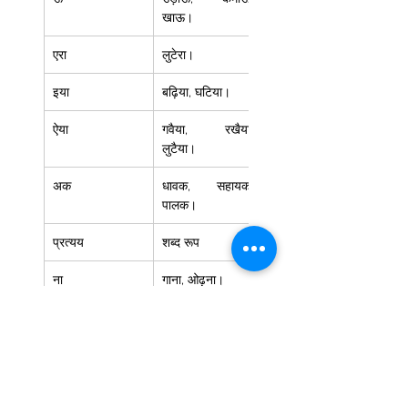
खाऊ। 
एरा  
लुटेरा। 
इया 
बढ़िया, घटिया।  
ऐया  
गवैया, रखैया, 
लुटैया।  
अक 
धावक, सहायक, 
पालक। 
प्रत्यय  
शब्द रूप  
ना  
गाना, ओढ़ना। 
औना 
बिछौना।  
नी 
सुंघनी, ओढ़नी। 
प्रत्यय 
शब्द रूप  