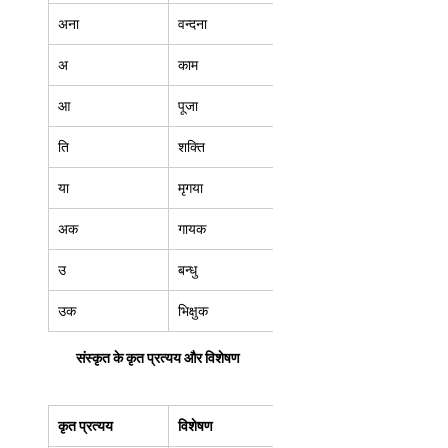
अना  
वन्दना  
अ 
काम  
आ 
पूजा  
ति 
शक्ति  
या 
मृगया  
अक 
गायक  
उ 
बन्धु 
उक  
भिक्षुक  
संस्कृत के कृत प्रत्यय और विशेषण
कृत प्रत्यय
विशेषण