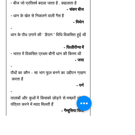
• बीज जो प्रतिवर्ष बदला जाता है , कहलाता है 
- संकर बीज 
• धान के खेत से निकलने वाली गैस है 
- मिथेन 
• 
धान के पौध उगाने की ' डैपाग " विधि विकसित हुई थी
- फिलीपीन्स में 
• भारत में विकसित प्रथम बौनी धान की किस्म थी 
- जया 
• 
पौधों का कौन - सा भाग फूल बनने का उद्दीपन ग्रहण
 करता है 
- पर्ण 
• 
तालाबों और कुओं में किसको छोड़ने से मच्छरों को नि
यंत्रित करने में मदद मिलती हैं 
- गैम्बूसिया फिश 
• 
ऑक्सीजन की उपस्थिति में ग्लूकोज के कार्बन डाइऑ
क्साइड एवं जल में ऊर्जा निर्मुक्त होने के साथ पूर्ण रू