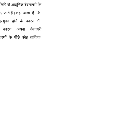
 लिपि से आधुनिक देवनागरी लि
 जाते हैं।कहा जाता  है  कि  
्रयुक्त  होने  के  कारण  भी  
े  कारण  अथवा  देवनगरी 
णों  के  पीछे  कोई  तार्किक  