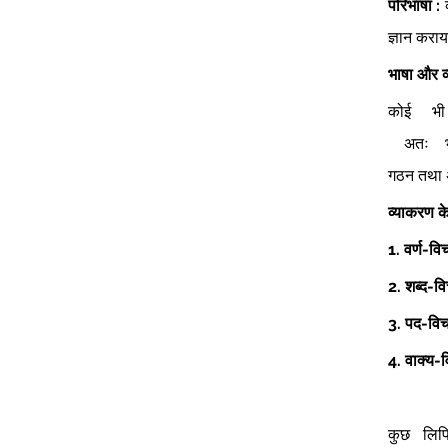
परिभाषा :
 
ज्ञान कराय
भाषा और व
कोई भी
 अतः भा
गठन तथा अर
व्याकरण क
1.
वर्ण-विच
2.
शब्द-वि
3.
पद-विच
4.
वाक्य-व
कुछ लिप