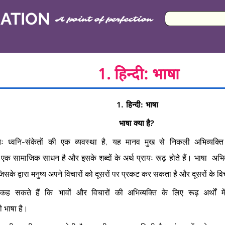
CATION
A point of perfection
1. हिन्दी: भाषा
1. हिन्दी: भाषा 
भाषा क्या है? 
तः ध्वनि-संकेतों की एक व्यवस्था है, यह मानव मुख से निकली अभिव्यक्त
 एक सामाजिक साधन है और इसके शब्दों के अर्थ प्रायः रूढ़ होते हैं। भाषा  अभिव्
िसके द्वारा मनुष्य अपने विचारों को दूसरों पर प्रकट कर सकता है और दूसरों के 
ह  सकते  हैं  कि  ‘भावों  और  विचारों  की  अभिव्यक्ति  के  लिए  रूढ़  अर्थों  में  
ी भाषा है। 