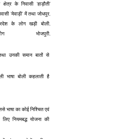
्षेत्र के निवासी ‘हाड़ौती’ 
निवासी ‘मेवाड़ी’ में तथा जोधपुर, 
 प्रदेश के लोग खड़ी बोली, 
भोजपुरी, 
तथा  उनकी  समान  बातों  से  
ाली  भाषा  बोली  कहलाती  है  
से भाषा का कोई निश्चित एवं 
े  लिए  नियमबद्ध  योजना  की  