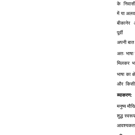
के निवासी
में या अलवर
बीकानेर 
पूर
अपनी बात द
अतः भाषा क
मिलकर  भा
भाषा का क्
और  किसी  
व्याकरण:
मनुष्य मौ
शुद्ध स्वर
आवश्यकता 