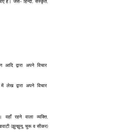
 हैं। जैसे- हिन्दी, संस्कृत, 
  आदि  द्वारा  अपने  विचार  
ें  लेख  द्वारा  अपने  विचार  
हाँ रहने वाला व्यक्ति, 
ाटी (झुन्झुनू, चुरू व सीकर) 