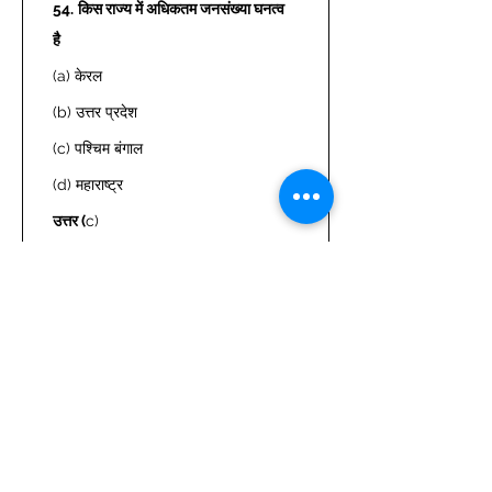
54.
किस राज्य में अधिकतम जनसंख्या घनत्व 
है
(a) केरल 
(b) उत्तर प्रदेश 
(c) पश्चिम बंगाल 
(d) महाराष्ट्र 
उत्तर (
c) 
55.
मानस नदी किस नदी की उपनदी है?
(a) गोदावरी 
(b) महानदी 
(c) कृष्णा 
(d) ब्रह्मपुत्र 
उत्तर (
d) 
56.
गद्दी (Gaddit) लोक निवासी है